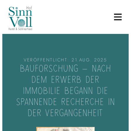
VERÖFFENTLICHT:
21.AUG. 2025
BAUFORSCHUNG – NACH
DEM ERWERB DER
IMMOBILIE BEGANN DIE
SPANNENDE RECHERCHE IN
DER VERGANGENHEIT