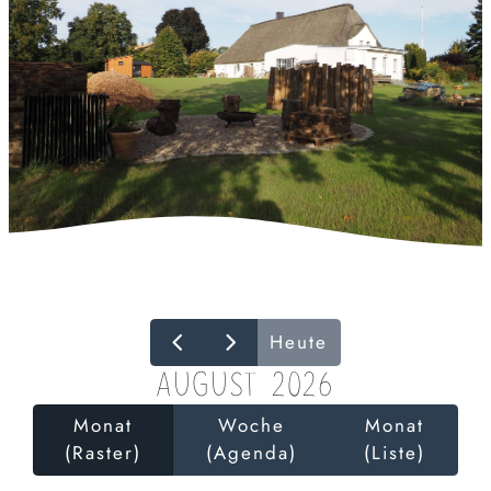
Heute
AUGUST 2026
Monat
Woche
Monat
(Raster)
(Agenda)
(Liste)