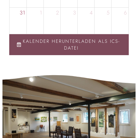
31
1
2
3
4
5
6
KALENDER HERUNTERLADEN ALS ICS-
DATEI