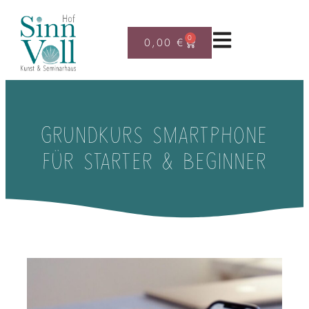
0
0,00
€
GRUNDKURS SMARTPHONE
FÜR STARTER & BEGINNER