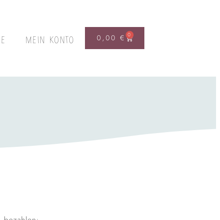
0
0,00
€
FE
MEIN KONTO
n bezahlen: