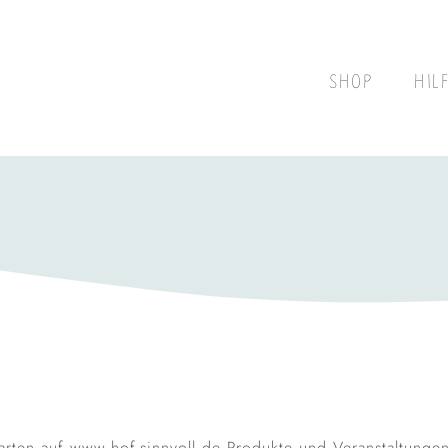
SHOP
HIL
arten auf www.hof-sinnvoll.de Produkte und Veranstaltunge