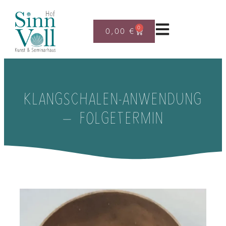
0
0,00
€
KLANGSCHALEN-ANWENDUNG
– FOLGETERMIN