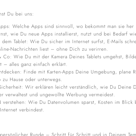
nst Du bei uns:
Apps: Welche Apps sind sinnvoll, wo bekommt man sie her 
rnst, wie Du neue Apps installierst, nutzt und bei Bedarf wi
f dem Tablet: Wie Du sicher im Internet surfst, E-Mails schr
line-Nachrichten liest – ohne Dich zu verirren.
 Co: Wie Du mit der Kamera Deines Tablets umgehst, Bilder 
t – alles ganz einfach erklärt.
ntdecken: Finde mit Karten-Apps Deine Umgebung, plane 
 zu Hause oder unterwegs.
icherheit: Wir erklären leicht verständlich, wie Du Deine D
her verwaltest und ungewollte Werbung vermeidest.
verstehen: Wie Du Datenvolumen sparst, Kosten im Blick b
Internet verbindest.
 persönlicher Runde – Schritt für Schritt und in Deinem Te