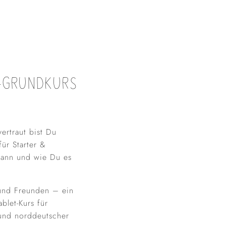
-GRUNDKURS
ertraut bist Du
ür Starter &
s kann und wie Du es
 und Freunden – ein
blet-Kurs für
 und norddeutscher