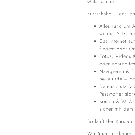
Gelassenheit.
Kursinhalte – das ler
Alles rund um 
wirklich? Du le
Das Internet au
findest oder On
Fotos, Videos &
oder bearbeites
Navigieren & E
neue Orte – ob
Datenschutz & S
Passwörter sic
Kosten & WLAN 
sicher mit dem 
So läuft der Kurs ab:
Wir üben in kleiner,