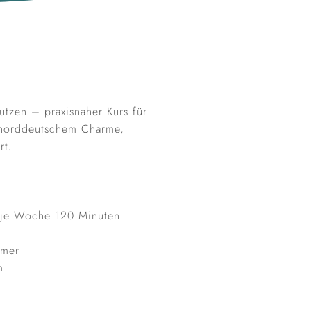
nutzen – praxisnaher Kurs für
t norddeutschem Charme,
rt.
 je Woche 120 Minuten
hmer
m