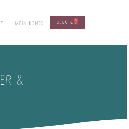
0
0,00
€
FE
MEIN KONTO
TER &