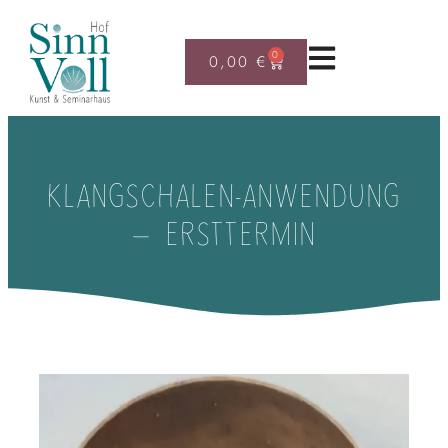
0
0,00
€
KLANGSCHALEN-ANWENDUNG
– ERSTTERMIN