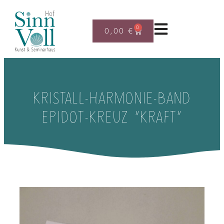
0
0,00
€
KRISTALL-HARMONIE-BAND
EPIDOT-KREUZ “KRAFT”