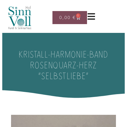
0
0,00
€
KRISTALL-HARMONIE-BAND
ROSENQUARZ-HERZ
“SELBSTLIEBE”