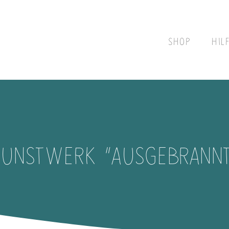
SHOP
HIL
KUNSTWERK “AUSGEBRANNT