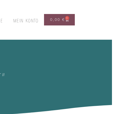
0
0,00
€
FE
MEIN KONTO
”