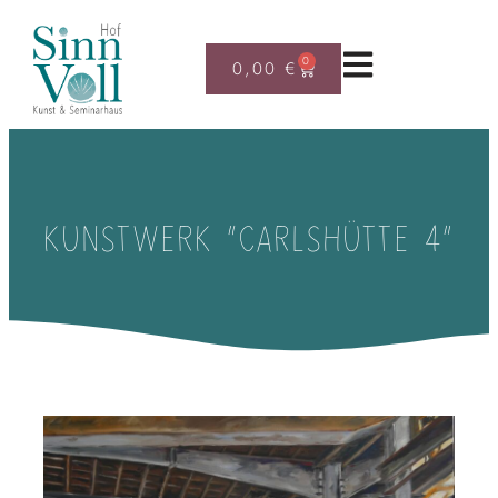
0
0,00
€
KUNSTWERK “CARLSHÜTTE 4”