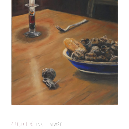
410,00
€
INKL. MWST.