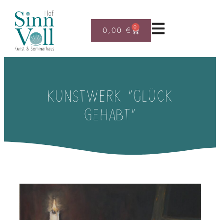
0
0,00
€
KUNSTWERK “GLÜCK
GEHABT”