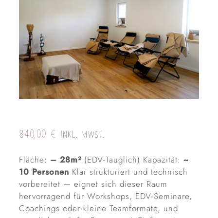
840,00
€
INKL. MWST.
Fläche:
– 28m²
(EDV-Tauglich) Kapazität:
~
10 Personen
Klar strukturiert und technisch
vorbereitet — eignet sich dieser Raum
hervorragend für Workshops, EDV-Seminare,
Coachings oder kleine Teamformate, und