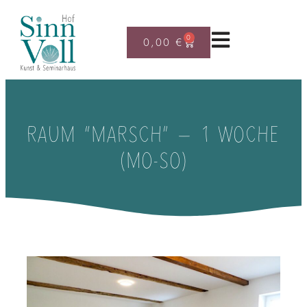
0
0,00
€
RAUM “MARSCH” – 1 WOCHE
(MO-SO)