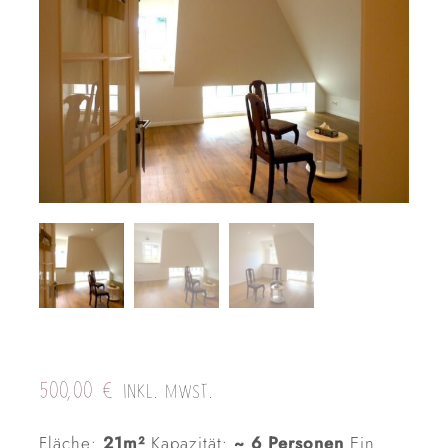
500,00
€
INKL. MWST.
Fläche:
21m²
Kapazität:
~ 6 Personen
Ein