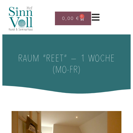
0
0,00
€
RAUM “REET” – 1 WOCHE
(MO-FR)