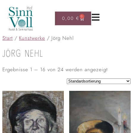
0
0,00
€
Start
/
Kunstwerke
/ Jörg Nehl
JÖRG NEHL
Ergebnisse 1 – 16 von 24 werden angezeigt