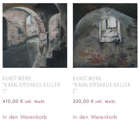
KUNSTWERK
KUNSTWERK
“KAVALIERSHAUS-KELLER
“KAVALIERSHAUS-KELLER
1”
2”
410,00
€
320,00
€
inkl. MwSt.
inkl. MwSt.
In den Warenkorb
In den Warenkorb