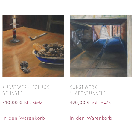
KUNSTWERK “GLÜCK
KUNSTWERK
GEHABT”
“HAFENTUNNEL”
410,00
€
490,00
€
inkl. MwSt.
inkl. MwSt.
In den Warenkorb
In den Warenkorb