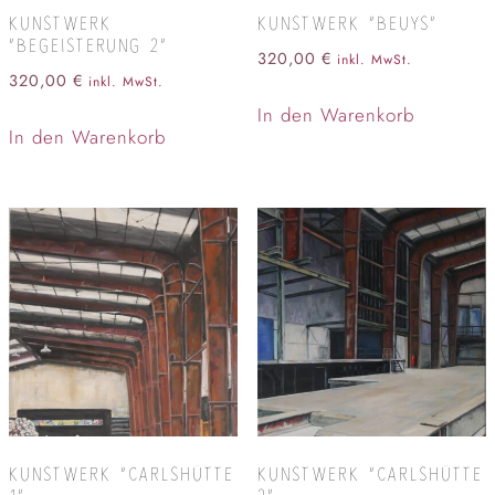
KUNSTWERK
KUNSTWERK “BEUYS”
“BEGEISTERUNG 2”
320,00
€
inkl. MwSt.
320,00
€
inkl. MwSt.
In den Warenkorb
In den Warenkorb
KUNSTWERK “CARLSHÜTTE
KUNSTWERK “CARLSHÜTTE