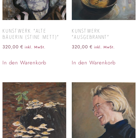
KUNSTWERK “ALTE
KUNSTWERK
BÄUERIN (STINE METT)”
“AUSGEBRANNT”
320,00
€
320,00
€
inkl. MwSt.
inkl. MwSt.
In den Warenkorb
In den Warenkorb